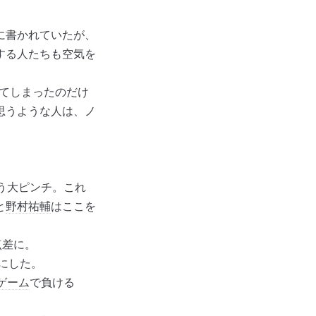
に書かれていたが、
する人たちも空気を
てしまったのだけ
思うような人は、ノ
う大ピンチ。これ
と
野村祐輔
はここを
点差に。
にした。
ゲーム
で負ける