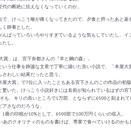
代の断絶に抗えなくなっていくのか。
で、けっこう喉が痛くなってきたので、夕食と摂ったあと薬
しく静養とした。
んばっていろいろやりすぎているような気もしていたし、イ
ったし。
大賞
」は、宮下奈都さんの『羊と鋼の森』。
いう仕事を静謐な文章で丁寧に描いた良い小説で、「
本屋大
ふさわしい結果だったと思う。
本屋大賞
」で7位に入ったこともある宮下さんのこの作品の初版が
と驚いた。けっこう小説好きには名前が知られているはずの宮
そも、キリの良いところで1万部、とならずに6500と刻まれ
ビアさなのだろうな。
冊の印税が10%として、6500部で100万円くらいの収入。
いあのクオリティのものを書けば、専業で食べていけるのかも
。