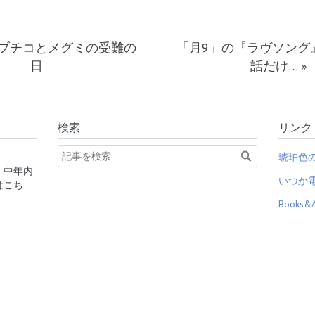
ブチコとメグミの受難の
「月9」の『ラヴソング
日
話だけ…
»
検索
リンク
琥珀色
、中年内
いつか
はこち
Books&