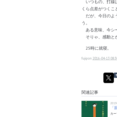
いつもの、打線は
くら点差がつくこ
だが、今日のよう
う。
ある意味、今シー
そりゃ、感動とか
25時に就寝。
fujipon
2016-04-13 08:3
関連記事
2019
「
カー