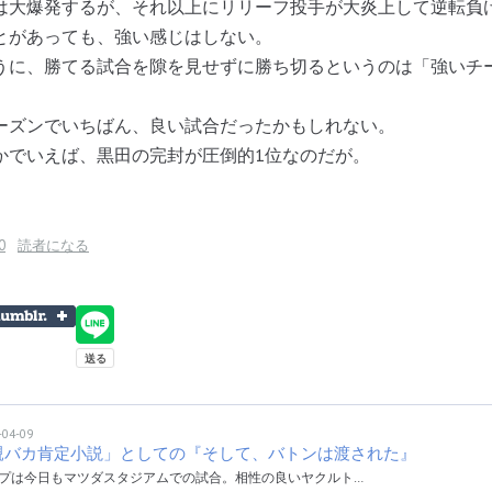
大爆発するが、それ以上にリリーフ投手が大炎上して逆転負
とがあっても、強い感じはしない。
に、勝てる試合を隙を見せずに勝ち切るというのは「強いチ
ズンでいちばん、良い試合だったかもしれない。
でいえば、黒田の完封が圧倒的1位なのだが。
0
読者になる
-04-09
親バカ肯定小説」としての『そして、バトンは渡された』
プは今日もマツダスタジアムでの試合。相性の良いヤクルト…