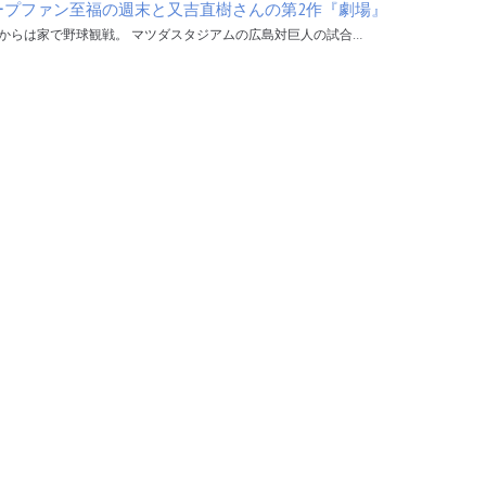
ープファン至福の週末と又吉直樹さんの第2作『劇場』
からは家で野球観戦。 マツダスタジアムの広島対巨人の試合…