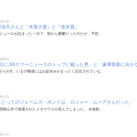
-04-10
村深月さんと『本屋大賞』と『直木賞』
ジュールが詰まった一日で、朝から憂鬱だったのだが、予想…
-08-01
1日に2回ヤフーニュースのトップに載った男」と「豪華客船に向か
から8月。いまの職場にはお盆休みがまったく設定されていな…
-05-23
にとってのジェームズ・ボンドは、ロジャー・ムーアさんだった。
県館山市で保護されたメガマウスが死んでしまった。 水族館…
-05-13