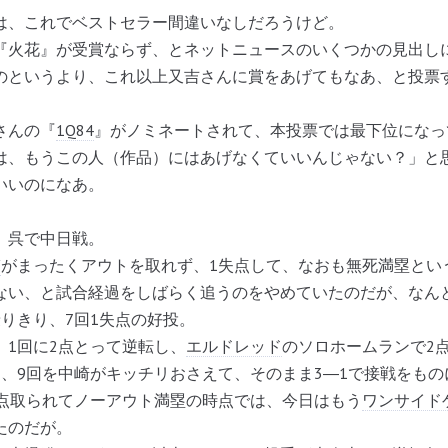
、これでベストセラー間違いなしだろうけど。
『火花』が受賞ならず、とネットニュースのいくつかの見出し
のというより、これ以上又吉さんに賞をあげてもなあ、と投票
さんの『
1Q84
』がノミネートされて、本投票では最下位になっ
は、もうこの人（作品）にはあげなくていいんじゃない？」と
いいのになあ。
、呉で中日戦。
輔
がまったくアウトを取れず、1失点して、なおも無死満塁とい
ない、と試合経過をしばらく追うのをやめていたのだが、なん
りきり、7回1失点の好投。
1回に2点とって逆転し、
エルドレッド
のソロホームランで2
、9回を中崎がキッチリおさえて、そのまま3―1で接戦をもの
点取られてノーアウト満塁の時点では、今日はもう
ワンサイド
たのだが。