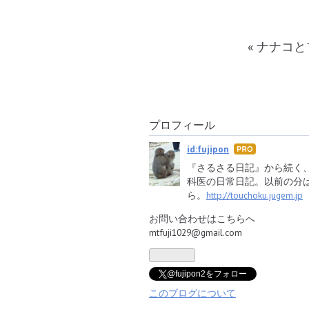
«
ナナコと
プロフィール
id:fujipon
はて
なブ
『さるさる日記』から続く
ログ
科医の日常日記。以前の分
Pro
ら。
http://touchoku.jugem.jp
お問い合わせはこちらへ
mtfuji1029@gmail.com
@fujipon2をフォロー
このブログについて