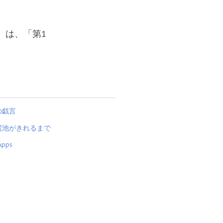
』は、「第1
の戯言
電池がきれるまで
Apps