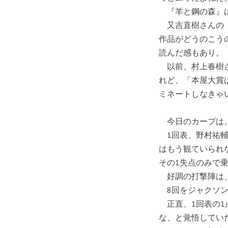
『羊と鋼の森』は
又吉直樹
さんの
作品がどうのこう
読んだ感もあり。
以前、
村上春樹
れど、「
本屋大賞
ミネートしなきゃ
今日の
カープ
は
1回表、
野村祐
はもう観ていられ
その1失点のみで乗
好調の打撃陣は、
8回をジャクソン
正直、1回表の1
な、と覚悟してい