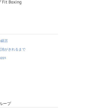
 Boxing
の戯言
電池がきれるまで
Apps
ループ