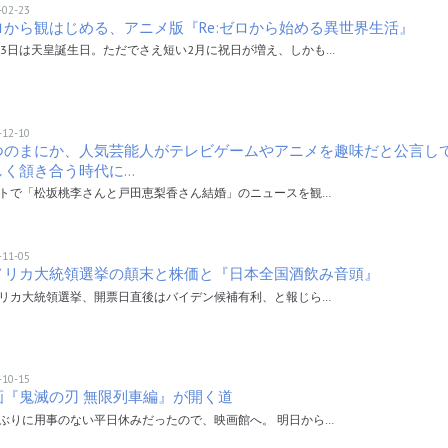
-02-23
ロから観はじめる、アニメ版『Re:ゼロから始める異世界生活』
23日は天皇誕生日。ただでさえ短い2月に祝日が増え、しかも…
-12-10
つのまにか、人気芸能人がテレビゲームやアニメを趣味だと公言し
しく頷き合う時代に…
トで「松坂桃李さんと戸田恵梨香さん結婚」のニュースを観…
-11-05
メリカ大統領選挙の顛末と株価と『日本全国酒飲み音頭』
リカ大統領選挙、開票日直後はバイデン候補有利、と報じら…
-10-15
画『鬼滅の刃 無限列車編』が開く道
ぶりに用事のない平日休みだったので、映画館へ。 明日から…