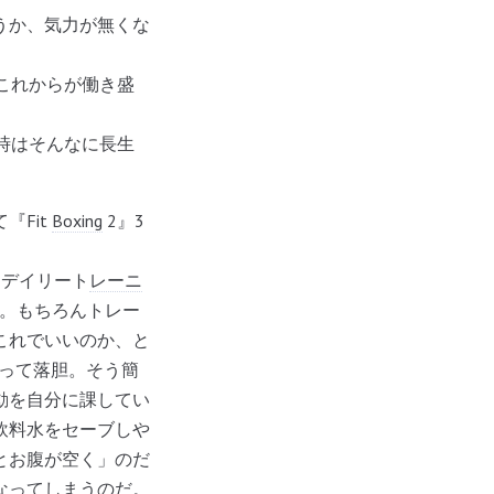
うか、気力が無くな
これからが働き盛
時はそんなに長生
Fit
Boxing
2』3
デイリート
レーニ
じ。もちろんトレー
これでいいのか、と
乗って落胆。そう簡
動を自分に課してい
飲料水をセーブしや
とお腹が空く」のだ
なってしまうのだ。