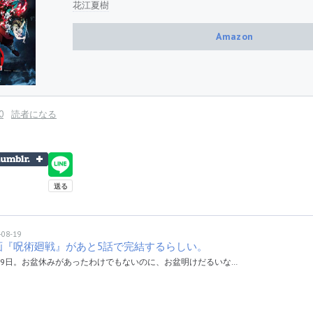
花江夏樹
Amazon
0
読者になる
-08-19
画『呪術廻戦』があと5話で完結するらしい。
19日。お盆休みがあったわけでもないのに、お盆明けだるいな…