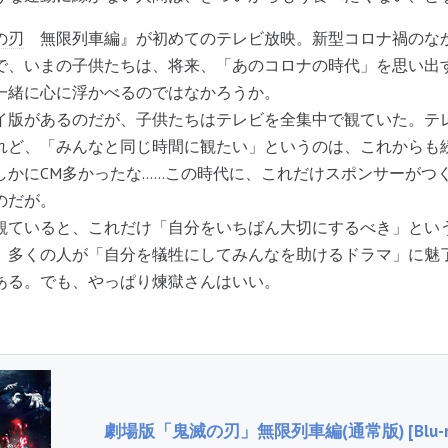
の刃
無限列車編』が初めてのテレビ放映。新型コロナ禍のな
で、いまの子供たちは、将来、「あのコロナの時代」を思い出
一緒に心に浮かべるのではなかろうか。
版があるのだが、子供たちはテレビを全集中で観ていた。テ
れど、「みんなと同じ時間に観たい」というのは、これからも
しかにCM多かったな……この時代に、これだけスポンサーがつ
のだが。
観ていると、これだけ「自分をいちばん大切にするべき」とい
、多くの人が「自分を犠牲にしてみんなを助けるドラマ」に魅
ある。でも、やっぱり煉獄さんはいい。
劇場版「鬼滅の刃」無限列車編(通常版) [Blu-ra