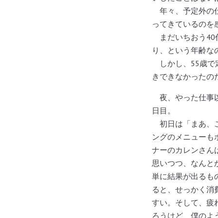
年々、予定外の仕
ってきているのを
まだいちおう40
り、という年齢な
しかし、55歳で
きできなかったの
夜、やった仕事以
日目。
初日は「まあ、こ
ン
グのメニューも
ナーのカレンさん
思いつつ、なんとか
単に結果が出るも
ると、せっかく消
すい。そして、疲
ろうけど、僕のよ