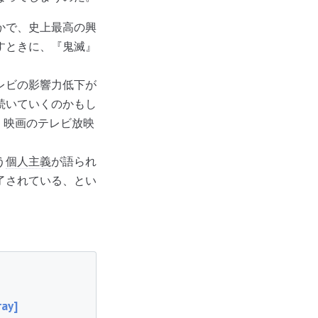
かで、史上最高の興
すときに、『鬼滅』
レビの影響力低下が
続いていくのかもし
く映画のテレビ放映
う
個人主義
が語られ
了されている、とい
y]