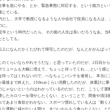
事を急にやる、とか、緊急事態に対応する、という能力とい
感じている。
代だし、大学で教授になるような人や会社で役員になる人は、
のに。
定年という時代だったら、その後の人生は長いだろうなあ。当
だとしても。
上になんだかくたびれて帰宅したのだが、なんとかがんばって『
のくらいならやれそうだな」と思っていたのだが、2日目から
ボリュームも大幅に増えて、ちょっと待ってくれ……という感
は待ってはくれないので、へなちょこパンチを連発し、本当に
最後まで終えた。230kcalくらい消費したのだが、体重計に
のじゃないというのはわかっているのだが。ただ、こうして運
費したカロリーを増やしたくない、ということで、間食や清涼
れてあまり食欲がわかない。スポーツ慣れしている人は「動く
うな運動に縁がない人間は、きついからもう食べたくない、と