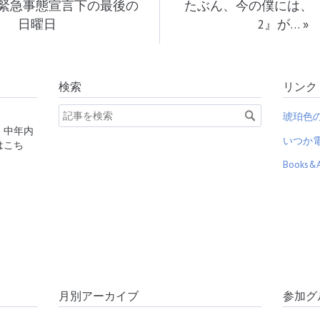
緊急事態宣言下の最後の
たぶん、今の僕には、『Fit
日曜日
2』が…
»
検索
リンク
琥珀色
、中年内
いつか
はこち
Books&
月別アーカイブ
参加グ